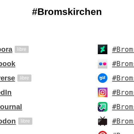
#Bromskirchen
pora
#Brom
libre
book
#Brom
verse
#Brom
libre
edIn
#Brom
Journal
#Brom
odon
#Brom
libre