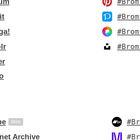
um
#Brom
it
#Brom
ga!
#Brom
lr
#Brom
er
o
be
#Br
libre
rnet Archive
#Br