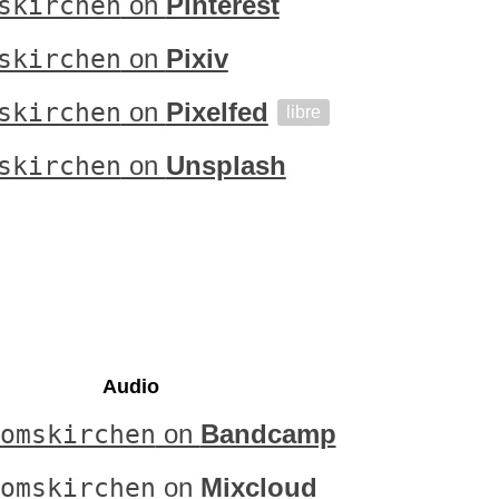
skirchen
on
Pinterest
skirchen
on
Pixiv
skirchen
on
Pixelfed
libre
skirchen
on
Unsplash
Audio
omskirchen
on
Bandcamp
omskirchen
on
Mixcloud