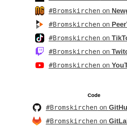
#Bromskirchen
on
New
#Bromskirchen
on
Peer
#Bromskirchen
on
TikT
#Bromskirchen
on
Twit
#Bromskirchen
on
You
Code
#Bromskirchen
on
GitH
#Bromskirchen
on
GitLa