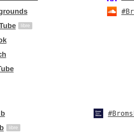
grounds
#Br
Tube
libre
ok
ch
Tube
ub
#Broms
b
libre