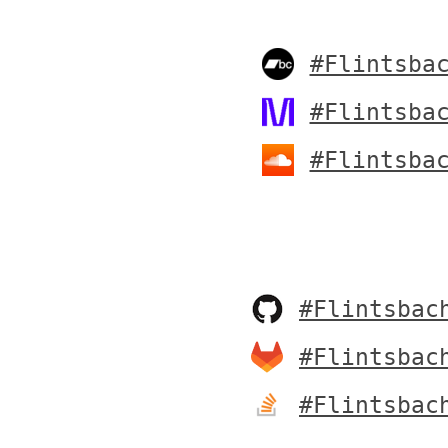
#Flintsba
#Flintsba
#Flintsba
#Flintsbac
#Flintsbac
#Flintsbac