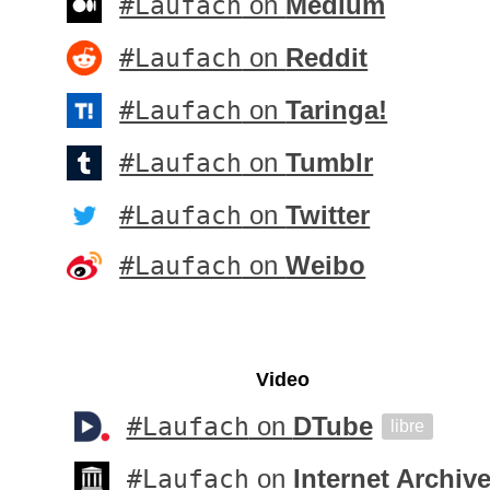
#Laufach
on
Medium
#Laufach
on
Reddit
#Laufach
on
Taringa!
#Laufach
on
Tumblr
#Laufach
on
Twitter
#Laufach
on
Weibo
Video
#Laufach
on
DTube
libre
#Laufach
on
Internet Archiv