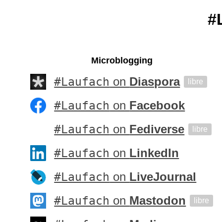
#
Microblogging
#Laufach
on
Diaspora
libre
#Laufach
on
Facebook
#Laufach
on
Fediverse
libre
#Laufach
on
LinkedIn
#Laufach
on
LiveJournal
#Laufach
on
Mastodon
libre