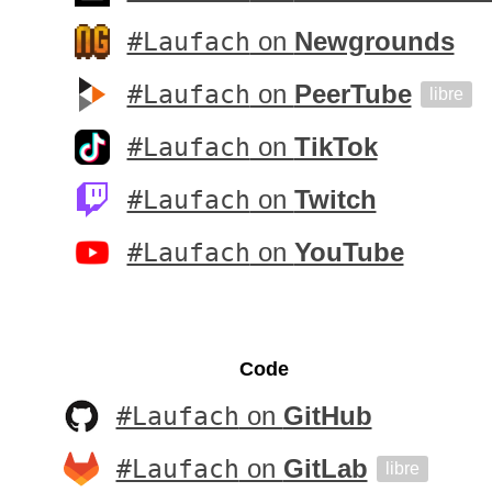
#Laufach
on
Newgrounds
#Laufach
on
PeerTube
libre
#Laufach
on
TikTok
#Laufach
on
Twitch
#Laufach
on
YouTube
Code
#Laufach
on
GitHub
#Laufach
on
GitLab
libre