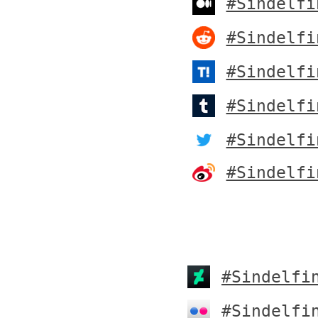
#Sindelfi
#Sindelfi
#Sindelfi
#Sindelfi
#Sindelfi
#Sindelfi
#Sindelfi
#Sindelfi