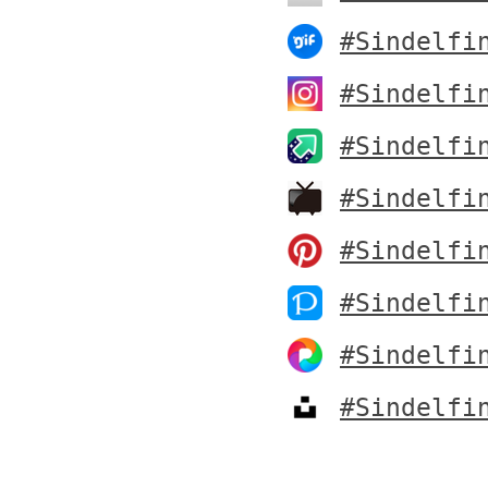
#Sindelfi
#Sindelfi
#Sindelfi
#Sindelfi
#Sindelfi
#Sindelfi
#Sindelfi
#Sindelfi