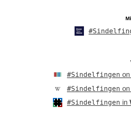
Mi
#Sindelfin
#Sindelfingen
o
#Sindelfingen
o
#Sindelfingen
in